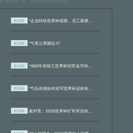
录像回放
05月21日 佛罗伦萨vs博洛尼亚 全场
“企业特批世界杯假期，员工观赛带薪请假引职场热议”
欧冠杯
录像回放
05月21日 马德里竞技vs皇家贝蒂斯
“气贯云霄撼岳川”
欧冠杯
全场录像回放
1966年英格兰世界杯冠军金币创纪录成交，足球收藏热潮持续升温
05月21日 蒙扎vs恩波利 全场录像回
欧冠杯
放
“气压传感如何改写世界杯远射命中率规则”
欧冠杯
05月20日 佛罗伦萨vs博洛尼亚 全场
录像回放
裁判荒：2026世界杯扩军背后的隐形人才断层危机
欧冠杯
05月20日 国际米兰vs拉齐奥 全场录
像回放