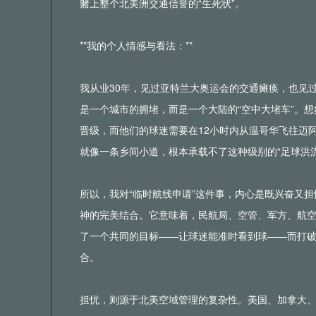
赌上整个北美洲交通信誉的“生死状”。
**我的个人情感与看法：**
我从业30年，见过亚特兰大奥运会的交通瘫痪，也见过
是一个城市的拥堵，而是一个大陆的“空中大堵车”。
晋级，而他们的球迷需要在12小时内从温哥华飞往迈
就像一条乡间小道，根本承载不了这种级别的“足球洪流
所以，我对“临时航线申请”这件事，内心是既兴奋又
神的完美结合。它意味着，民航局、空管、军方、航
了一个共同的目标——让球迷能准时看到球——而打破
合。
担忧，则源于北美空域管理的复杂性。美国、加拿大