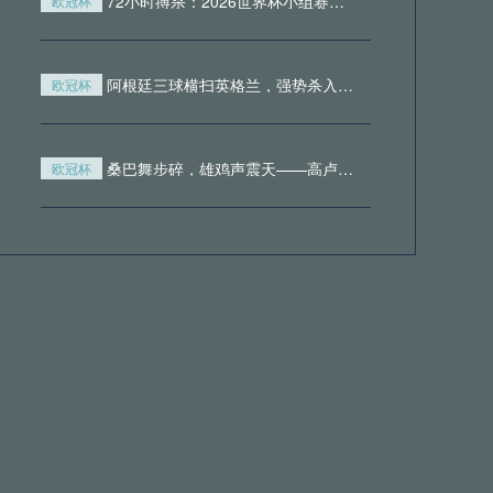
72小时搏杀：2026世界杯小组赛末轮的轮换玄机与战术暗战
欧冠杯
05月20日 莱切vs都灵 全场录像回放
阿根廷三球横扫英格兰，强势杀入决赛
欧冠杯
查看更多
桑巴舞步碎，雄鸡声震天——高卢军团逆转闯入四强
欧冠杯
北非铁骑踏破伊比利亚！摩洛哥1-0力克西班牙，首进八强书写历史
欧冠杯
“算法重构绿茵战场：2026世界杯跑动轨迹与AI战术进化论”
欧冠杯