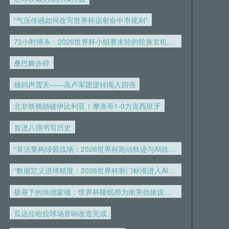
05月25日 重庆铜梁龙vs河南 全场录
“气压传感如何改写世界杯远射命中率规则”
像回放
72小时搏杀：2026世界杯小组赛末轮的轮换玄机与战术暗战
05月25日 全国游泳冠军赛男子50米自
桑巴舞步碎
由泳决赛 潘展乐 全场录像回放
雄鸡声震天——高卢军团逆转闯入四强
05月25日 皇家贝蒂斯vs瓦伦西亚 全
北非铁骑踏破伊比利亚！摩洛哥1-0力克西班牙
场录像回放
首进八强书写历史
05月24日 欧联杯决赛 热刺vs曼联 全
场录像回放
“算法重构绿茵战场：2026世界杯跑动轨迹与AI战术进化论”
“数据定义进球精度：2026世界杯射门标准进入AI测速时代”
05月24日 利雅得胜利vs卡利杰 全场
录像回放
极昼下的埃德蒙顿：世界杯睡眠师为南美劲旅设计午休生物钟调整计划
05月24日 陕西联合vs武汉三镇 全场
瓜达拉哈拉球场音响改造完成
录像回放