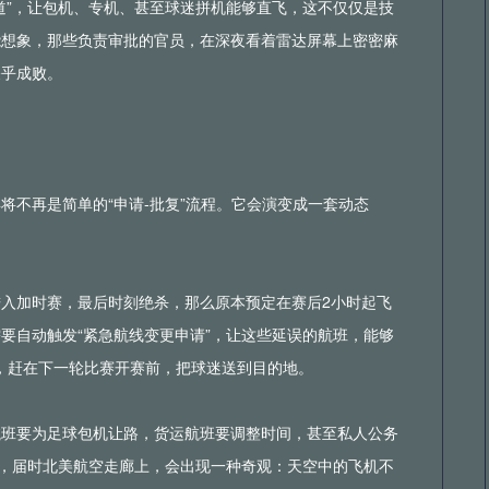
道”，让包机、专机、甚至球迷拼机能够直飞，这不仅仅是技
能想象，那些负责审批的官员，在深夜看着雷达屏幕上密密麻
关乎成败。
年将不再是简单的“申请-批复”流程。它会演变成一套动态
入加时赛，最后时刻绝杀，那么原本预定在赛后2小时起飞
要自动触发“紧急航线变更申请”，让这些延误的航班，能够
”，赶在下一轮比赛开赛前，把球迷送到目的地。
航班要为足球包机让路，货运航班要调整时间，甚至私人公务
测，届时北美航空走廊上，会出现一种奇观：天空中的飞机不