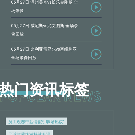
05月27日 湖州美奇vs长乐金刚腿 全
场录像
05月27日 威尼斯vs尤文图斯 全场录
像回放
05月27日 比利亚雷亚尔vs塞维利亚
全场录像回放
05月26日 广东铭途vs广西蓝航 全场
录像
热门资讯标签
05月26日 赣州瑞狮vs广州蒲公英 全
场录像
05月26日 赫罗纳vs马德里竞技 全场
员工观赛带薪请假引职场热议”
录像回放
足球收藏热潮持续升温