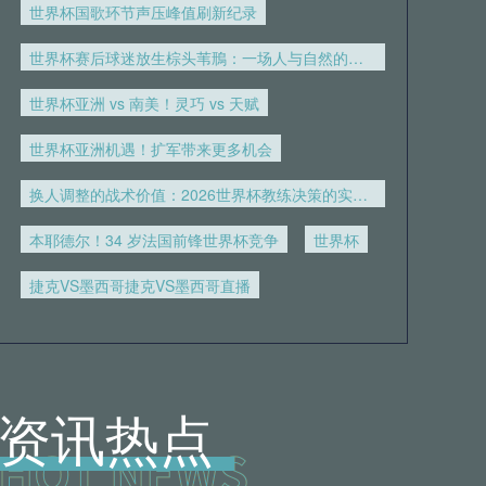
世界杯国歌环节声压峰值刷新纪录
05月23日 05月21日NBA西部决赛G1
世界杯赛后球迷放生棕头苇鳽：一场人与自然的意外重逢
森林狼 - 雷霆 全场录像
世界杯亚洲 vs 南美！灵巧 vs 天赋
05月23日 广西恒宸vs梅州客家 全场
世界杯亚洲机遇！扩军带来更多机会
录像回放
换人调整的战术价值：2026世界杯教练决策的实效分析
05月23日 延边龙鼎vs青岛西海岸 全
本耶德尔！34 岁法国前锋世界杯竞争
世界杯
场录像
捷克VS墨西哥捷克VS墨西哥直播
05月22日 广东广州豹vs深圳新鹏城
全场录像
05月22日 定南赣联vs云南玉昆 全场
资讯热点
录像
05月22日 青岛红狮vs山东泰山 全场