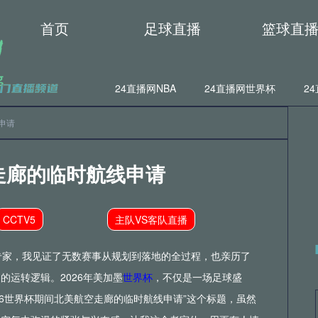
首页
足球直播
篮球直
24直播网NBA
24直播网世界杯
2
申请
4直播网意甲
24直播网法甲
24直播网葡超
24直播网西甲
4直播网西乙
24直播网英冠
24直播网日职乙
24直播网
空走廊的临时航线申请
4直播网荷乙
24直播网葡甲
24直播网德乙
24直播网意乙
CCTV5
主队VS客队直播
4直播网中甲
24直播网阿塞超
24直播网丹麦超
24直播
专家，我见证了无数赛事从规划到落地的全过程，也亲历了
4直播网俄超
24直播网芬超
24直播网瑞士超
24直播网
运转逻辑。2026年美加墨
世界杯
，不仅是一场足球盛
026世界杯期间北美航空走廊的临时航线申请”这个标题，虽然
4直播网NBA库里
24直播网NBA克莱汤普森
24直播网NBA波