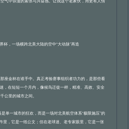
，空气中弥漫的紧张与兴奋感。让我这个老家伙，用更有人情
4直播网NBA国王
24直播网NBA快船
24直播网NBA热火
世界杯，一场横跨北美大陆的空中“大动脉”再造
夜那座金杯在谁手中。真正考验赛事组织者功力的，是那些看
的球迷，在短短一个月内，像候鸟迁徙一样，精准、高效、安全
数千公里的城市之间。
再是单一城市的狂欢，而是一场对北美航空体系“极限施压”的
文件里，它是一纸公文；但在老球迷、老专家眼里，它是一张