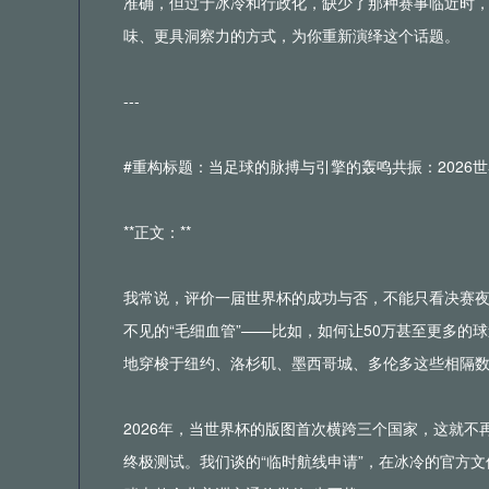
准确，但过于冰冷和行政化，缺少了那种赛事临近时
2
味、更具洞察力的方式，为你重新演绎这个话题。
---
#重构标题：当足球的脉搏与引擎的轰鸣共振：2026
**正文：**
我常说，评价一届世界杯的成功与否，不能只看决赛
不见的“毛细血管”——比如，如何让50万甚至更多
地穿梭于纽约、洛杉矶、墨西哥城、多伦多这些相隔
2026年，当世界杯的版图首次横跨三个国家，这就不
终极测试。我们谈的“临时航线申请”，在冰冷的官方