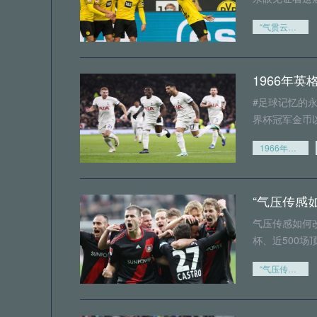
“气贯云霄撼岳川”
#足球记忆的
界杯冠军金币
1966年英格兰世界杯冠军金币创纪录成交
“气压传感
气压传感如何
杯、近500
“气压传感如何改写世界杯远射命中率规则”