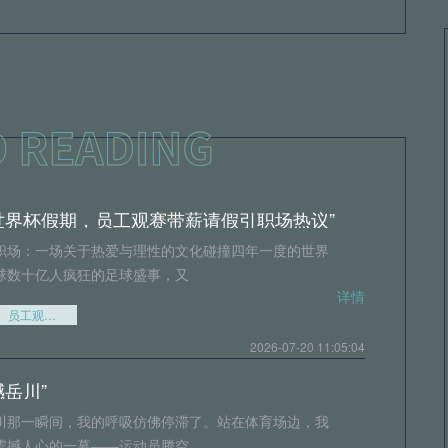
世界杯假期，员工观赛带薪请假引职场热议”
职场：一场关于热爱与理性的文化碰撞四年一度的世界
球数十亿人疯狂的足球盛事，又
详情
员工观赛带薪请假引职场热议”
2026-07-20 11:05:04
撼岳川”
川那一瞬间，我的呼吸仿佛停滞了。站在体育场边，我
震撼人心的一幕——运动员腾空