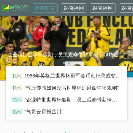
所有联赛
24直播网
24直播网
24
NBA
世界杯
英
“企业特批世界杯假期，员工观赛带薪请假引职场热议”“企业特批世界杯假期，员工观赛带薪请假引职场热议”
1966年英格兰世界杯冠军金币创纪录成交，足球收藏热潮持续升温
快讯
henian
“气压传感如何改写世界杯远射命中率规则”
快讯
henian
“企业特批世界杯假期，员工观赛带薪请假引职场热议”
热讯
henian
“气贯云霄撼岳川”
热讯
henian