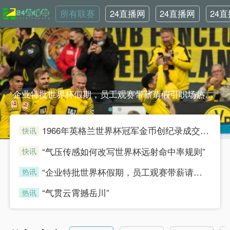
所有联赛
24直播网
24直播网
24
NBA
世界杯
英
“企业特批世界杯假期，员工观赛带薪请假引职场热议”“企业特批世界杯假期，员工观赛带薪请假引职场热议”
1966年英格兰世界杯冠军金币创纪录成交，足球收藏热潮持续升温
快讯
henian
“气压传感如何改写世界杯远射命中率规则”
快讯
henian
“企业特批世界杯假期，员工观赛带薪请假引职场热议”
热讯
henian
“气贯云霄撼岳川”
热讯
henian