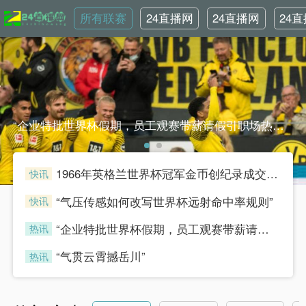
所有联赛
24直播网
24直播网
24
NBA
世界杯
英
“企业特批世界杯假期，员工观赛带薪请假引职场热议”“企业特批世界杯假期，员工观赛带薪请假引职场热议”
1966年英格兰世界杯冠军金币创纪录成交，足球收藏热潮持续升温
快讯
henian
“气压传感如何改写世界杯远射命中率规则”
快讯
henian
“企业特批世界杯假期，员工观赛带薪请假引职场热议”
热讯
henian
“气贯云霄撼岳川”
热讯
henian